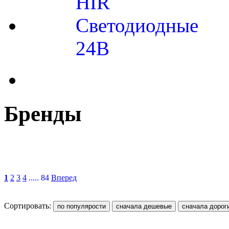
HIR
Cветодиодные
24B
Бренды
1
2
3
4
..... 84
Вперед
Сортировать: