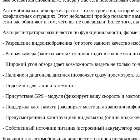
Автомобильный видеорегистратор – это устройство, которое за
конфликтных ситуациях. Этот небольшой прибор позволит вам
если вас обвиняют в том, чего вы не совершали. Более того, вы
Авто регистраторы различаются по функциональности, форме и 
- Разрешение видеоизображения (от этого зависит качество изо
- Вторая камера (записывается что происходит в салоне или по
- Широкий угол обзора (дает возможность видеть не только то ч
- Наличие и диагональ дисплея (позволяет сразу просмотреть з
- Подсветка для записи в темноте
- Присутствие GPS - модуля (фиксирует вашу скорость и место
- Поддержка карт памяти (расширяет место для хранения инфо
- Предусмотренный конструкцией видеовыход (опция подключе
- Собственный источник питания (встроенный аккумулятор осв
Большинство автомобильных видеорегистраторов предназначены