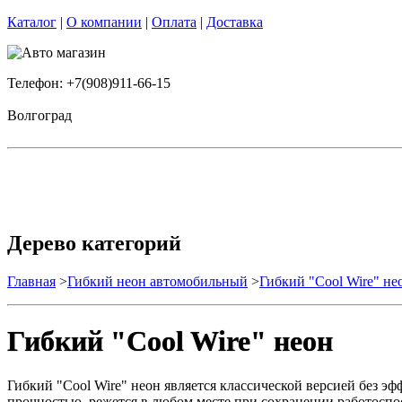
Каталог
|
О компании
|
Оплата
|
Доставка
Телефон: +7(908)911-66-15
Волгоград
Дерево категорий
Главная
>
Гибкий неон автомобильный
>
Гибкий "Cool Wire" не
Гибкий "Cool Wire" неон
Гибкий "Cool Wire" неон является классической версией без э
прочностью, режется в любом месте при сохранении работоспос