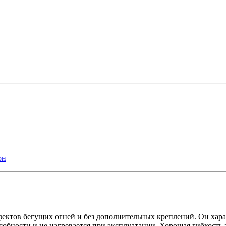
он
ффектов бегущих огней и без дополнительных креплений. Он хар
обности и не нагревается при эксплуатации. Хорошая гибкость 