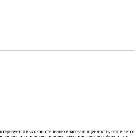
актеризуется высокой степенью влагозащищенности, отличается
значительно упрощает процесс создания световых фигур, что