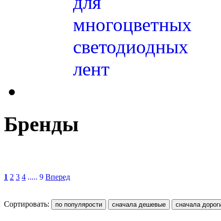
для
многоцветных
светодиодных
лент
Бренды
1
2
3
4
..... 9
Вперед
Сортировать: