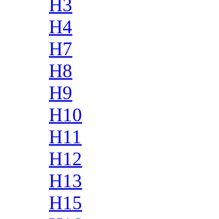
H3
H4
H7
H8
H9
H10
H11
H12
H13
H15