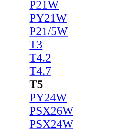
P21W
PY21W
P21/5W
T3
T4.2
T4.7
T5
PY24W
PSX26W
PSX24W