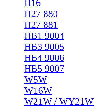
H16
H27 880
H27 881
HB1 9004
HB3 9005
HB4 9006
HB5 9007
W5W
W16W
W21W / WY21W