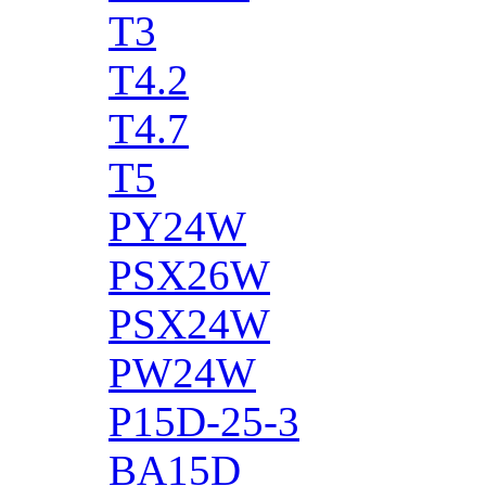
T3
T4.2
T4.7
T5
PY24W
PSX26W
PSX24W
PW24W
P15D-25-3
BA15D