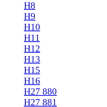
H8
H9
H10
H11
H12
H13
H15
H16
H27 880
H27 881