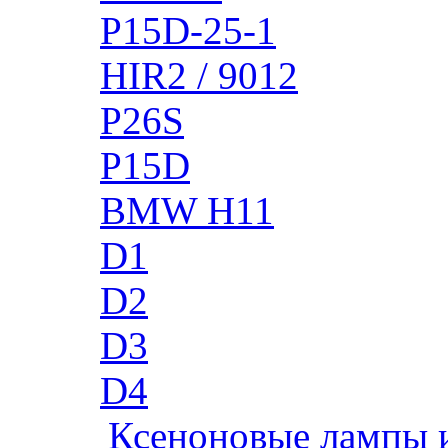
P15D-25-1
HIR2 / 9012
P26S
P15D
BMW H11
D1
D2
D3
D4
Ксеноновые лампы 