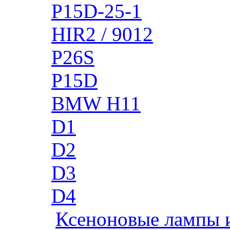
P15D-25-1
HIR2 / 9012
P26S
P15D
BMW H11
D1
D2
D3
D4
Ксеноновые лампы 