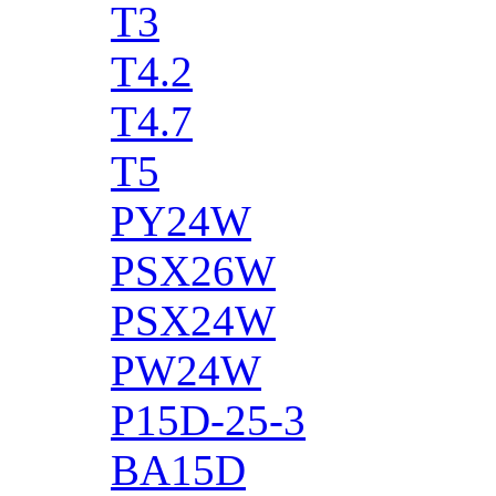
T3
T4.2
T4.7
T5
PY24W
PSX26W
PSX24W
PW24W
P15D-25-3
BA15D