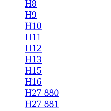
H8
H9
H10
H11
H12
H13
H15
H16
H27 880
H27 881