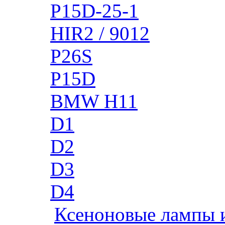
P15D-25-1
HIR2 / 9012
P26S
P15D
BMW H11
D1
D2
D3
D4
Ксеноновые лампы 