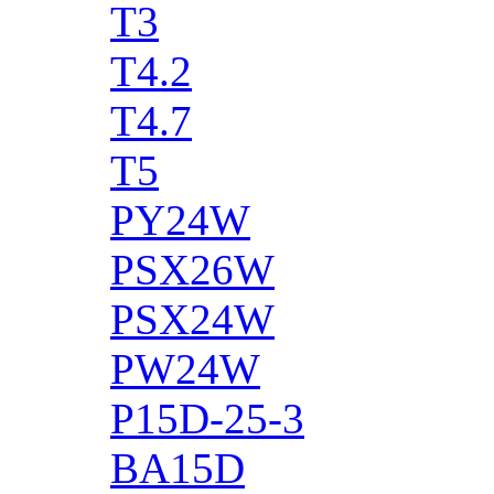
T3
T4.2
T4.7
T5
PY24W
PSX26W
PSX24W
PW24W
P15D-25-3
BA15D