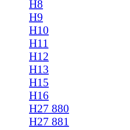
H8
H9
H10
H11
H12
H13
H15
H16
H27 880
H27 881