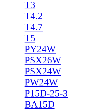
T3
T4.2
T4.7
T5
PY24W
PSX26W
PSX24W
PW24W
P15D-25-3
BA15D