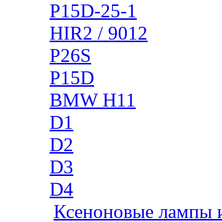
P15D-25-1
HIR2 / 9012
P26S
P15D
BMW H11
D1
D2
D3
D4
Ксеноновые лампы 