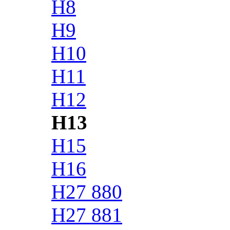
H8
H9
H10
H11
H12
H13
H15
H16
H27 880
H27 881