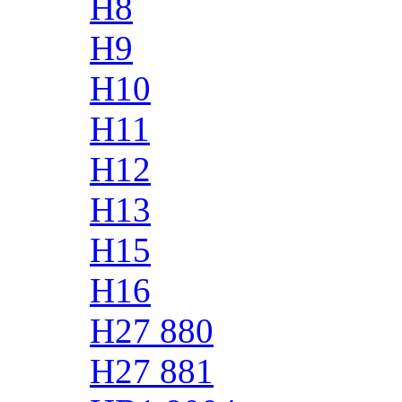
H8
H9
H10
H11
H12
H13
H15
H16
H27 880
H27 881