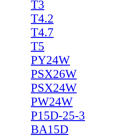
T3
T4.2
T4.7
T5
PY24W
PSX26W
PSX24W
PW24W
P15D-25-3
BA15D