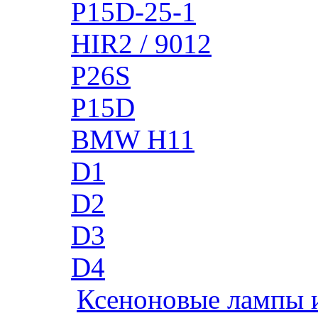
P15D-25-1
HIR2 / 9012
P26S
P15D
BMW H11
D1
D2
D3
D4
Ксеноновые лампы 