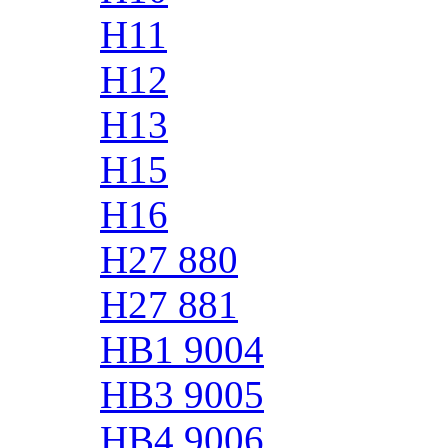
H11
H12
H13
H15
H16
H27 880
H27 881
HB1 9004
HB3 9005
HB4 9006