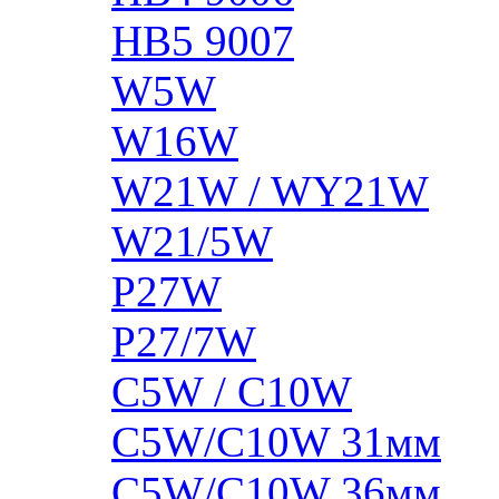
HB5 9007
W5W
W16W
W21W / WY21W
W21/5W
P27W
P27/7W
C5W / C10W
C5W/C10W 31мм
C5W/C10W 36мм