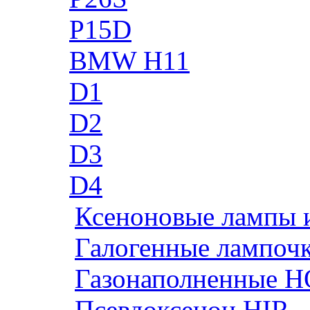
P15D
BMW H11
D1
D2
D3
D4
Ксеноновые лампы 
Галогенные лампоч
Газонаполненные H
Псевдоксенон HIR