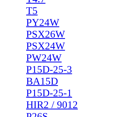
T5
PY24W
PSX26W
PSX24W
PW24W
P15D-25-3
BA15D
P15D-25-1
HIR2 / 9012
P26S