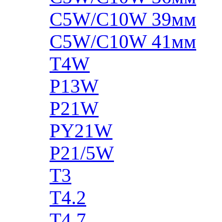
C5W/C10W 39мм
C5W/C10W 41мм
T4W
P13W
P21W
PY21W
P21/5W
T3
T4.2
T4.7