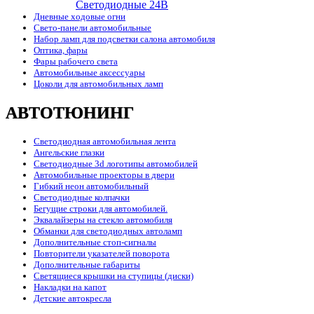
Cветодиодные 24B
Дневные ходовые огни
Свето-панели автомобильные
Набор ламп для подсветки салона автомобиля
Оптика, фары
Фары рабочего света
Автомобильные аксессуары
Цоколи для автомобильных ламп
АВТОТЮНИНГ
Светодиодная автомобильная лента
Ангельские глазки
Светодиодные 3d логотипы автомобилей
Автомобильные проекторы в двери
Гибкий неон автомобильный
Светодиодные колпачки
Бегущие строки для автомобилей.
Эквалайзеры на стекло автомобиля
Обманки для светодиодных автоламп
Дополнительные стоп-сигналы
Повторители указателей поворота
Дополнительные габариты
Светящиеся крышки на ступицы (диски)
Накладки на капот
Детские автокресла