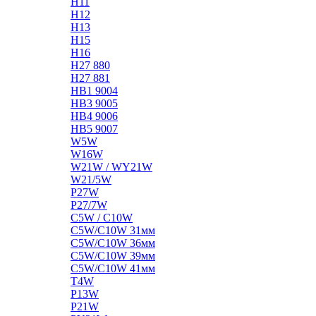
H11
H12
H13
H15
H16
H27 880
H27 881
HB1 9004
HB3 9005
HB4 9006
HB5 9007
W5W
W16W
W21W / WY21W
W21/5W
P27W
P27/7W
C5W / C10W
C5W/C10W 31мм
C5W/C10W 36мм
C5W/C10W 39мм
C5W/C10W 41мм
T4W
P13W
P21W