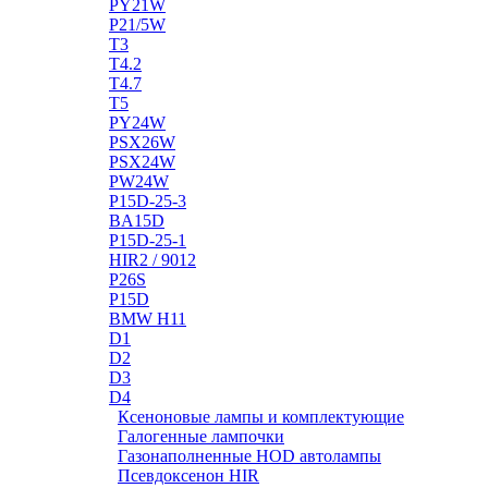
PY21W
P21/5W
T3
T4.2
T4.7
T5
PY24W
PSX26W
PSX24W
PW24W
P15D-25-3
BA15D
P15D-25-1
HIR2 / 9012
P26S
P15D
BMW H11
D1
D2
D3
D4
Ксеноновые лампы и комплектующие
Галогенные лампочки
Газонаполненные HOD автолампы
Псевдоксенон HIR