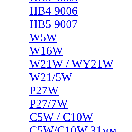
HB4 9006
HB5 9007
W5W
W16W
W21W / WY21W
W21/5W
P27W
P27/7W
C5W / C10W
C5W/C10W 31мм