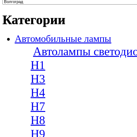
Категории
Автомобильные лампы
Автолампы светоди
H1
H3
H4
H7
H8
H9