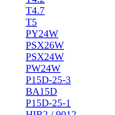
T4.7
T5
PY24W
PSX26W
PSX24W
PW24W
P15D-25-3
BA15D
P15D-25-1
HIR2 / 9012