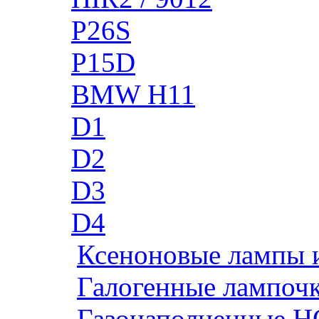
P26S
P15D
BMW H11
D1
D2
D3
D4
Ксеноновые лампы 
Галогенные лампоч
Газонаполненные H