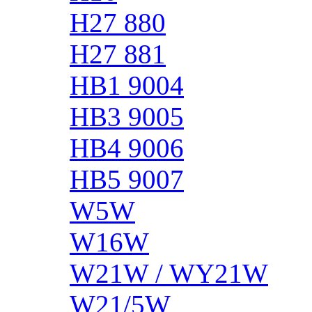
H27 880
H27 881
HB1 9004
HB3 9005
HB4 9006
HB5 9007
W5W
W16W
W21W / WY21W
W21/5W