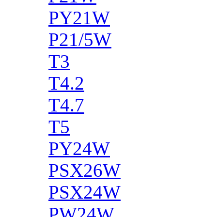
PY21W
P21/5W
T3
T4.2
T4.7
T5
PY24W
PSX26W
PSX24W
PW24W