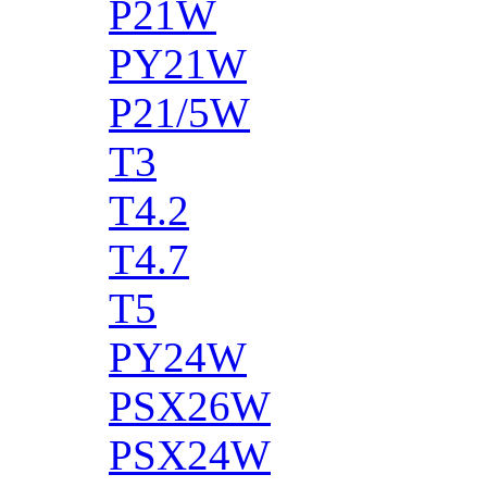
P21W
PY21W
P21/5W
T3
T4.2
T4.7
T5
PY24W
PSX26W
PSX24W