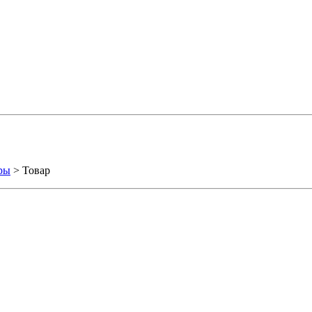
ры
> Товар