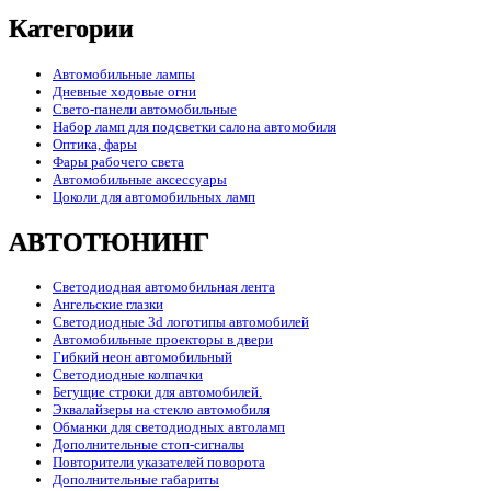
Категории
Автомобильные лампы
Дневные ходовые огни
Свето-панели автомобильные
Набор ламп для подсветки салона автомобиля
Оптика, фары
Фары рабочего света
Автомобильные аксессуары
Цоколи для автомобильных ламп
АВТОТЮНИНГ
Светодиодная автомобильная лента
Ангельские глазки
Светодиодные 3d логотипы автомобилей
Автомобильные проекторы в двери
Гибкий неон автомобильный
Светодиодные колпачки
Бегущие строки для автомобилей.
Эквалайзеры на стекло автомобиля
Обманки для светодиодных автоламп
Дополнительные стоп-сигналы
Повторители указателей поворота
Дополнительные габариты