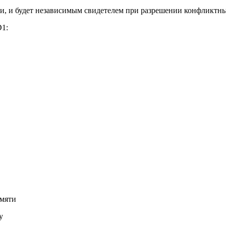
ли, и будет независимым свидетелем при разрешении конфликтн
1:
амяти
у