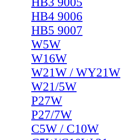
HB3 9005
HB4 9006
HB5 9007
W5W
W16W
W21W / WY21W
W21/5W
P27W
P27/7W
C5W / C10W