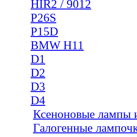
HIR2 / 9012
P26S
P15D
BMW H11
D1
D2
D3
D4
Ксеноновые лампы 
Галогенные лампоч