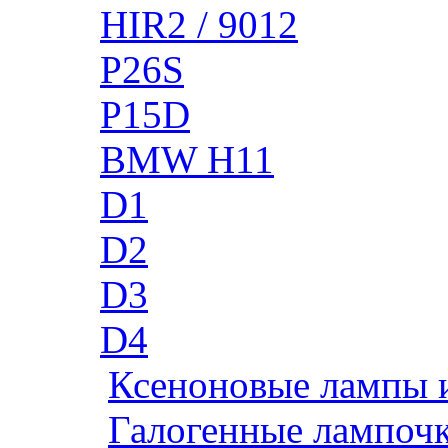
HIR2 / 9012
P26S
P15D
BMW H11
D1
D2
D3
D4
Ксеноновые лампы 
Галогенные лампоч