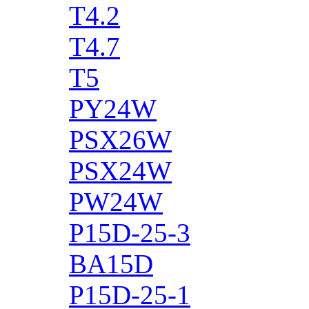
T4.2
T4.7
T5
PY24W
PSX26W
PSX24W
PW24W
P15D-25-3
BA15D
P15D-25-1