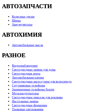
АВТОЗАПЧАСТИ
Колесные диски
Шины
Аккумуляторы
АВТОХИМИЯ
Автомобильные масла
РАЗНОЕ
Видеонаблюдение
Светодиодные лампы для дома
Светодиодная лента
Автомобильная пленка
Светодиодные аксессуары для велосипеда
Спутниковые телефоны
Защищенные телефоны Sonim
Металлодетекторы
Светодиодные пиксели для рекламы
Настольные лампы
Светодиодные фонарики
Трековые светильники