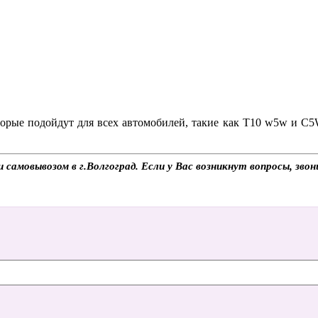
торые подойдут для всех автомобилей, такие как Т10 w5w и С5W
и самовывозом в г.Волгоград. Если у Вас возникнут вопросы, зв