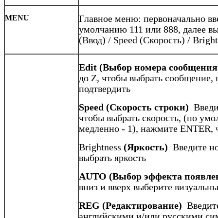
MENU
Главное меню: первоначально вв
умолчанию 111 или 888, далее вы
(Ввод) / Speed (Скорость) / Brigh
Edit
(Выбор номера сообщения
до Z, чтобы выбрать сообщение
подтвердить
Speed
(Скорость строки)
Введит
чтобы выбрать скорость, (по умол
медленно - 1), нажмите ENTER, 
Brightness
(Яркость)
Введите ном
выбрать яркость
AUTO
(Выбор эффекта появле
вниз и вверх выберите визуальн
REG
(Редактирование)
Введите
английскими и/или русскими сим