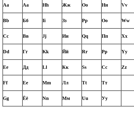
Aa
Аа
Hh
Жж
Oo
Нн
Vv
Bb
Бб
Ii
Зз
Pp
Оо
Ww
Cc
Вв
Jj
Ии
Qq
Пп
Xx
Dd
Гг
Kk
Йй
Rr
Рр
Yy
Ee
Дд
Ll
Кк
Ss
Сс
Zz
Ff
Ее
Mm
Лл
Tt
Тт
Gg
Ёё
Nn
Мм
Uu
Уу