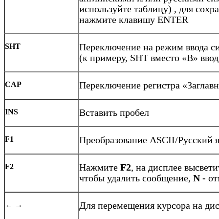
используйте таблицу) , для сохр
нажмите клавишу ENTER
SHT
Переключение на режим ввода с
(к примеру, SHT вместо «B» вво
CAP
Переключение регистра «Заглавн
INS
Вставить пробел
F1
Преобразование ASCII/Русский 
F2
Нажмите
F
2
, на дисплее высвет
чтобы удалить сообщение,
N
-
от
← →
Для перемещения курсора на ди