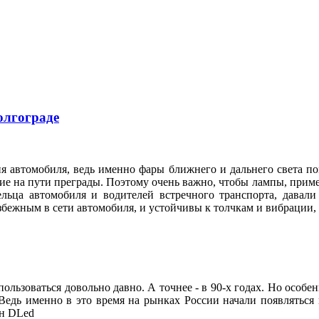
олгограде
я автомобиля, ведь именно фары ближнего и дальнего света по
е на пути преграды. Поэтому очень важно, чтобы лампы, приме
ельца автомобиля и водителей встречного транспорта, давал
збежным в сети автомобиля, и устойчивы к толчкам и вибрации
ользоваться довольно давно. А точнее - в 90-х годах. Но особе
Ведь именно в это время на рынках России начали появляться
он DLed