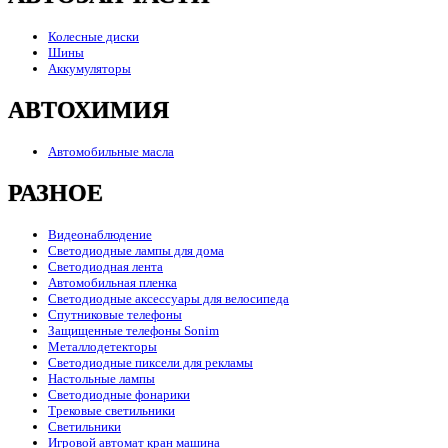
Колесные диски
Шины
Аккумуляторы
АВТОХИМИЯ
Автомобильные масла
РАЗНОЕ
Видеонаблюдение
Светодиодные лампы для дома
Светодиодная лента
Автомобильная пленка
Светодиодные аксессуары для велосипеда
Спутниковые телефоны
Защищенные телефоны Sonim
Металлодетекторы
Светодиодные пиксели для рекламы
Настольные лампы
Светодиодные фонарики
Трековые светильники
Светильники
Игровой автомат кран машина