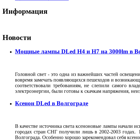
Информация
Новости
Мощные лампы DLed H4 и H7 на 3000lm в В
Головной свет - это одна из важнейших частей освещени
вовремя замечать появляющихся пешеходов и возникающи
соответствовали требованиям, не слепили самого влад
электроэнергии, были готовы к скачкам напряжения, неи
Ксенон DLed в Волгограде
В качестве источника света ксеноновые лампы начали исп
городах стран СНГ получили лишь в 2002-2003 годах. 
Волгограда. Особенно хорошо зарекомендовал себя ксен