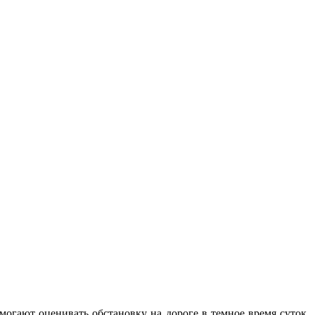
могают оценивать обстановку на дороге в темное время суток,