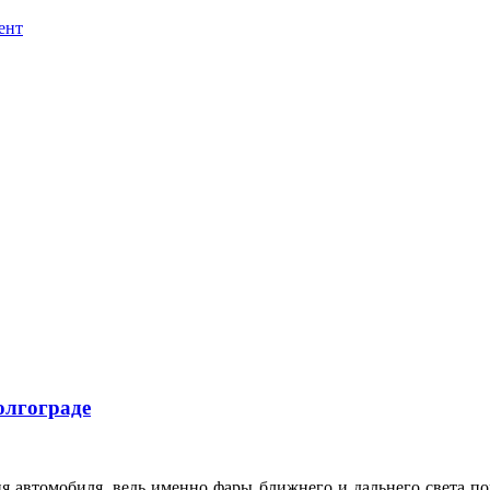
ент
олгограде
я автомобиля, ведь именно фары ближнего и дальнего света по