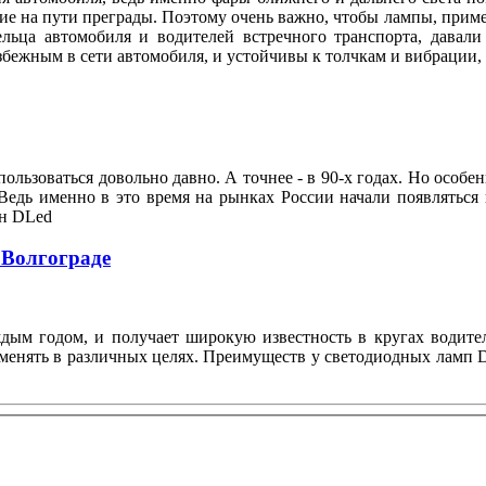
е на пути преграды. Поэтому очень важно, чтобы лампы, приме
ельца автомобиля и водителей встречного транспорта, давал
збежным в сети автомобиля, и устойчивы к толчкам и вибрации
ользоваться довольно давно. А точнее - в 90-х годах. Но особе
Ведь именно в это время на рынках России начали появляться
он DLed
 Волгограде
ждым годом, и получает широкую известность в кругах водите
менять в различных целях. Преимуществ у светодиодных ламп D