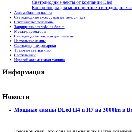
Светодиодные ленты от компании Dled
Контроллеры для многоцветных светодиодных л
Автомобильная пленка
Светодиодные аксессуары для велосипеда
Спутниковые телефоны
Защищенные телефоны Sonim
Металлодетекторы
Светодиодные пиксели для рекламы
Настольные лампы
Светодиодные фонарики
Трековые светильники
Светильники
Игровой автомат кран машина
Информация
Новости
Мощные лампы DLed H4 и H7 на 3000lm в В
Головной свет - это одна из важнейших частей освещени