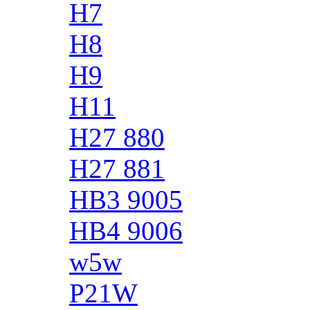
H7
H8
H9
H11
H27 880
H27 881
HB3 9005
HB4 9006
w5w
P21W