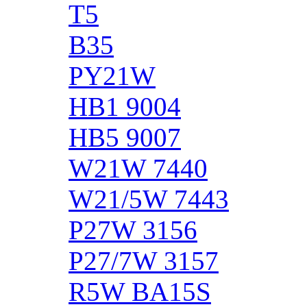
T5
B35
PY21W
HB1 9004
HB5 9007
W21W 7440
W21/5W 7443
P27W 3156
P27/7W 3157
R5W BA15S