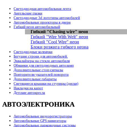
Светодиодная автомобильная лента
Ангельские глазки
Светодиодные 3d логотипы автомобилей
Автомобильные проекторы в двери
Гибкий неон автомобильный
Гибкий "Chasing wire" неон
Гибкий "Wire With Welt" неон
Гибкий "Cool Wire" неон
Блоки розжига гибкого неона
Светодиодные колпачки
Бегущие строки для автомобилей.
Эквалайзеры на стекло автомобиля
Обманки для светодиодных автоламп
Дополнительные стоп-сигналы
Повторители указателей поворота
Дополнительные габариты
Светящиеся крышки на ступицы (диски)
Накладки на капот
Детские автокресла
АВТОЭЛЕКТРОНИКА
Автомобильные видеорегистраторы
Автомобильные GPS навигаторы
Автомобильные парковочные системы