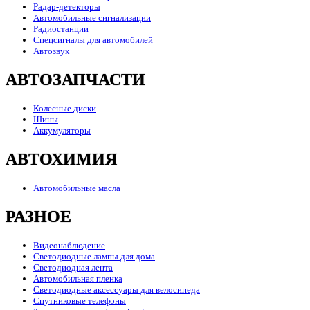
Радар-детекторы
Автомобильные сигнализации
Радиостанции
Спецсигналы для автомобилей
Автозвук
АВТОЗАПЧАСТИ
Колесные диски
Шины
Аккумуляторы
АВТОХИМИЯ
Автомобильные масла
РАЗНОЕ
Видеонаблюдение
Светодиодные лампы для дома
Светодиодная лента
Автомобильная пленка
Светодиодные аксессуары для велосипеда
Спутниковые телефоны