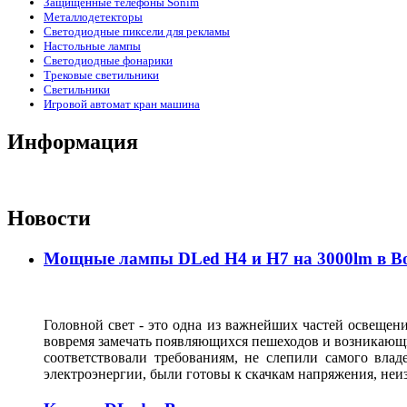
Защищенные телефоны Sonim
Металлодетекторы
Светодиодные пиксели для рекламы
Настольные лампы
Светодиодные фонарики
Трековые светильники
Светильники
Игровой автомат кран машина
Информация
Новости
Мощные лампы DLed H4 и H7 на 3000lm в В
Головной свет - это одна из важнейших частей освещени
вовремя замечать появляющихся пешеходов и возникающи
соответствовали требованиям, не слепили самого влад
электроэнергии, были готовы к скачкам напряжения, неи