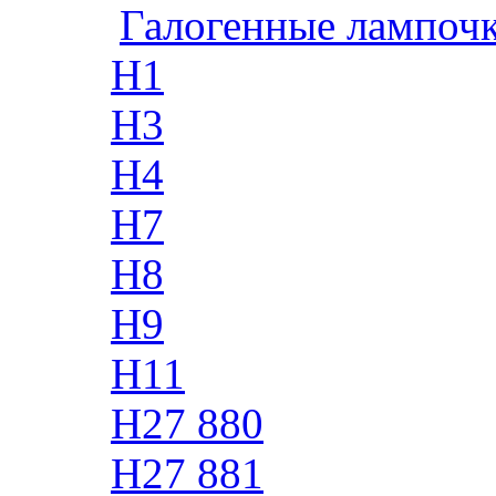
Галогенные лампоч
H1
H3
H4
H7
H8
H9
H11
H27 880
H27 881