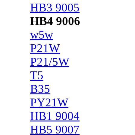
HB3 9005
HB4 9006
w5w
P21W
P21/5W
T5
B35
PY21W
HB1 9004
HB5 9007