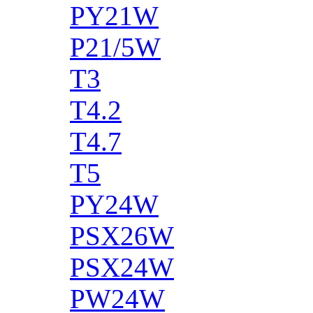
PY21W
P21/5W
T3
T4.2
T4.7
T5
PY24W
PSX26W
PSX24W
PW24W