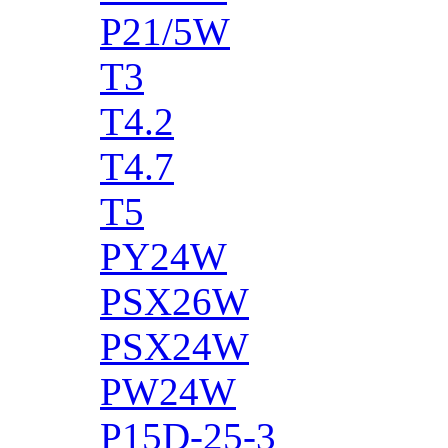
P21/5W
T3
T4.2
T4.7
T5
PY24W
PSX26W
PSX24W
PW24W
P15D-25-3