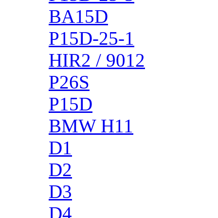
BA15D
P15D-25-1
HIR2 / 9012
P26S
P15D
BMW H11
D1
D2
D3
D4