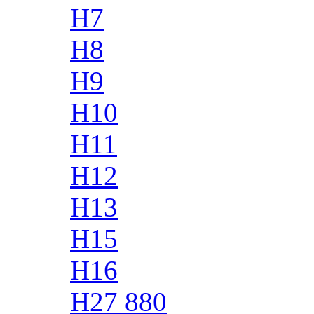
H7
H8
H9
H10
H11
H12
H13
H15
H16
H27 880