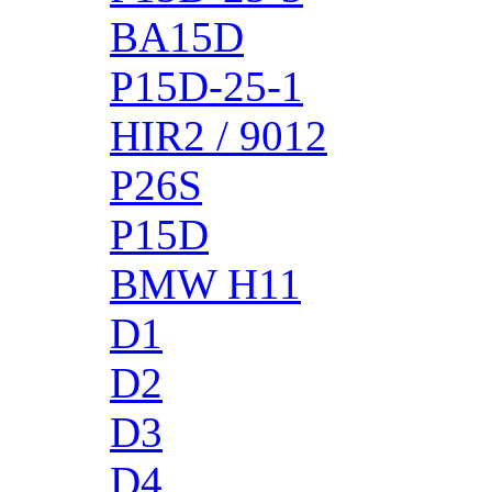
BA15D
P15D-25-1
HIR2 / 9012
P26S
P15D
BMW H11
D1
D2
D3
D4