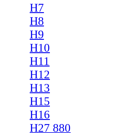
H7
H8
H9
H10
H11
H12
H13
H15
H16
H27 880