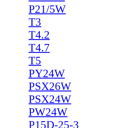
P21/5W
T3
T4.2
T4.7
T5
PY24W
PSX26W
PSX24W
PW24W
P15D-25-3