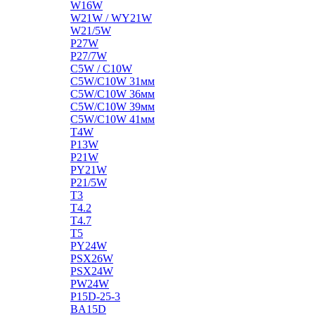
W16W
W21W / WY21W
W21/5W
P27W
P27/7W
C5W / C10W
C5W/C10W 31мм
C5W/C10W 36мм
C5W/C10W 39мм
C5W/C10W 41мм
T4W
P13W
P21W
PY21W
P21/5W
T3
T4.2
T4.7
T5
PY24W
PSX26W
PSX24W
PW24W
P15D-25-3
BA15D