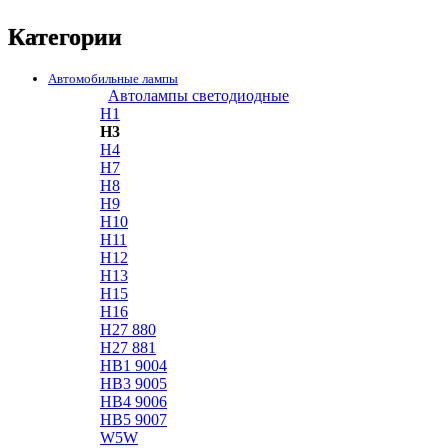
Категории
Автомобильные лампы
Автолампы светодиодные
H1
H3
H4
H7
H8
H9
H10
H11
H12
H13
H15
H16
H27 880
H27 881
HB1 9004
HB3 9005
HB4 9006
HB5 9007
W5W