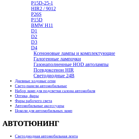
P15D-25-1
HIR2 / 9012
P26S
P15D
BMW H11
D1
D2
D3
D4
Ксеноновые лампы и комплектующие
Галогенные лампочки
Газонаполненные HOD автолампы
Псевдоксенон HIR
Cветодиодные 24B
Дневные ходовые огни
Свето-панели автомобильные
Набор ламп для подсветки салона автомобиля
Оптика, фары
Фары рабочего света
Автомобильные аксессуары
Цоколи для автомобильных ламп
АВТОТЮНИНГ
Светодиодная автомобильная лента