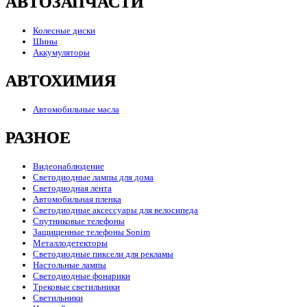
АВТОЗАПЧАСТИ
Колесные диски
Шины
Аккумуляторы
АВТОХИМИЯ
Автомобильные масла
РАЗНОЕ
Видеонаблюдение
Светодиодные лампы для дома
Светодиодная лента
Автомобильная пленка
Светодиодные аксессуары для велосипеда
Спутниковые телефоны
Защищенные телефоны Sonim
Металлодетекторы
Светодиодные пиксели для рекламы
Настольные лампы
Светодиодные фонарики
Трековые светильники
Светильники