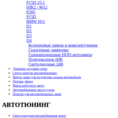
P15D-25-1
HIR2 / 9012
P26S
P15D
BMW H11
D1
D2
D3
D4
Ксеноновые лампы и комплектующие
Галогенные лампочки
Газонаполненные HOD автолампы
Псевдоксенон HIR
Cветодиодные 24B
Дневные ходовые огни
Свето-панели автомобильные
Набор ламп для подсветки салона автомобиля
Оптика, фары
Фары рабочего света
Автомобильные аксессуары
Цоколи для автомобильных ламп
АВТОТЮНИНГ
Светодиодная автомобильная лента