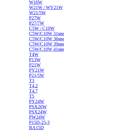
W16W
W21W / WY21W
W21/5W
P27W
P27/7W
C5W / C10W
C5W/C10W 31мм
C5W/C10W 36мм
C5W/C10W 39мм
C5W/C10W 41мм
T4W
P13W
P21W
PY21W
P21/5W
T3
T4.2
T4.7
T5
PY24W
PSX26W
PSX24W
PW24W
P15D-25-3
BA15D