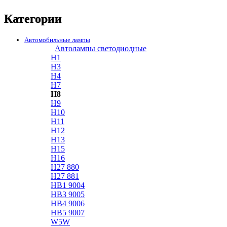
Категории
Автомобильные лампы
Автолампы светодиодные
H1
H3
H4
H7
H8
H9
H10
H11
H12
H13
H15
H16
H27 880
H27 881
HB1 9004
HB3 9005
HB4 9006
HB5 9007
W5W