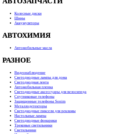
АВТОЗАПЧАСТИ
Колесные диски
Шины
Аккумуляторы
АВТОХИМИЯ
Автомобильные масла
РАЗНОЕ
Видеонаблюдение
Светодиодные лампы для дома
Светодиодная лента
Автомобильная пленка
Светодиодные аксессуары для велосипеда
Спутниковые телефоны
Защищенные телефоны Sonim
Металлодетекторы
Светодиодные пиксели для рекламы
Настольные лампы
Светодиодные фонарики
Трековые светильники
Светильники