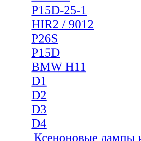
P15D-25-1
HIR2 / 9012
P26S
P15D
BMW H11
D1
D2
D3
D4
Ксеноновые лампы 