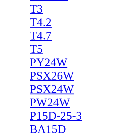
T3
T4.2
T4.7
T5
PY24W
PSX26W
PSX24W
PW24W
P15D-25-3
BA15D