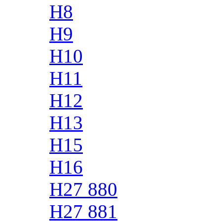
H8
H9
H10
H11
H12
H13
H15
H16
H27 880
H27 881