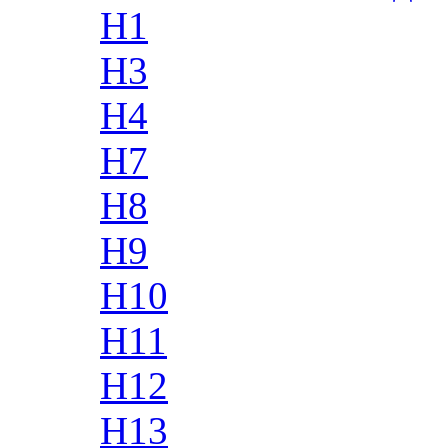
H1
H3
H4
H7
H8
H9
H10
H11
H12
H13