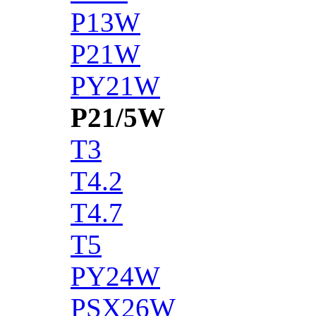
P13W
P21W
PY21W
P21/5W
T3
T4.2
T4.7
T5
PY24W
PSX26W