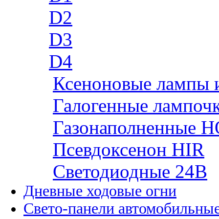
D2
D3
D4
Ксеноновые лампы 
Галогенные лампоч
Газонаполненные H
Псевдоксенон HIR
Cветодиодные 24B
Дневные ходовые огни
Свето-панели автомобильны