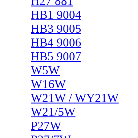
H27 881
HB1 9004
HB3 9005
HB4 9006
HB5 9007
W5W
W16W
W21W / WY21W
W21/5W
P27W