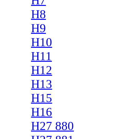
H7
H8
H9
H10
H11
H12
H13
H15
H16
H27 880