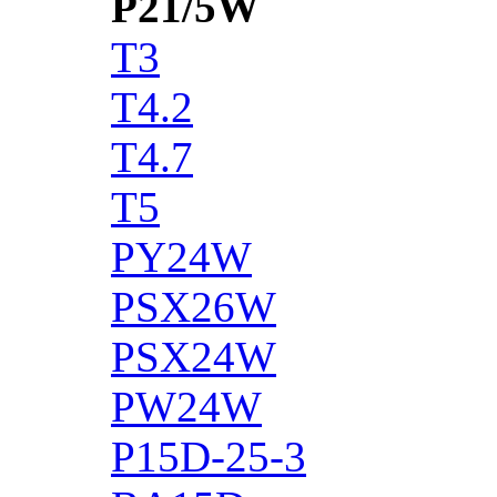
P21/5W
T3
T4.2
T4.7
T5
PY24W
PSX26W
PSX24W
PW24W
P15D-25-3