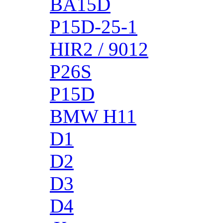
BA15D
P15D-25-1
HIR2 / 9012
P26S
P15D
BMW H11
D1
D2
D3
D4