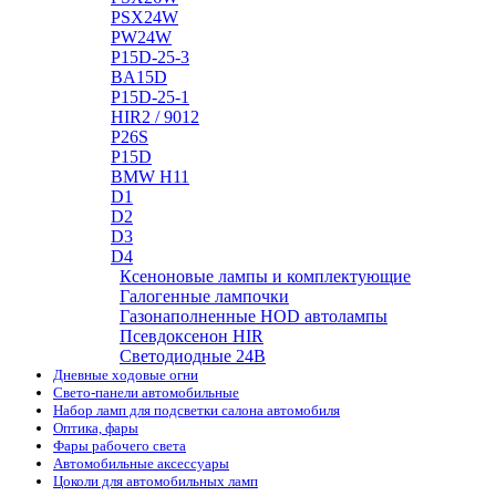
PSX24W
PW24W
P15D-25-3
BA15D
P15D-25-1
HIR2 / 9012
P26S
P15D
BMW H11
D1
D2
D3
D4
Ксеноновые лампы и комплектующие
Галогенные лампочки
Газонаполненные HOD автолампы
Псевдоксенон HIR
Cветодиодные 24B
Дневные ходовые огни
Свето-панели автомобильные
Набор ламп для подсветки салона автомобиля
Оптика, фары
Фары рабочего света
Автомобильные аксессуары
Цоколи для автомобильных ламп