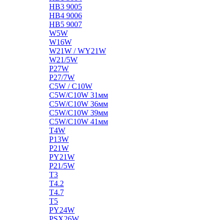
HB3 9005
HB4 9006
HB5 9007
W5W
W16W
W21W / WY21W
W21/5W
P27W
P27/7W
C5W / C10W
C5W/C10W 31мм
C5W/C10W 36мм
C5W/C10W 39мм
C5W/C10W 41мм
T4W
P13W
P21W
PY21W
P21/5W
T3
T4.2
T4.7
T5
PY24W
PSX26W