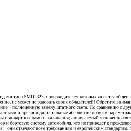
одами типа SMD2323, производителем которых является общеизве
ненно, не может не радовать своих обладателей! Обратите внима
ачение – полноценную замену штатного света. По сравнению с д
ванными и превосходят остальные абсолютно по всем параметрам
ы стандартных ламп накаливания; - получаемый мгновенно свет
тор и бортовую систему автомобиля, что не приведет к преждевре
а; - они отвечают всем требованиям и европейским стандартам,