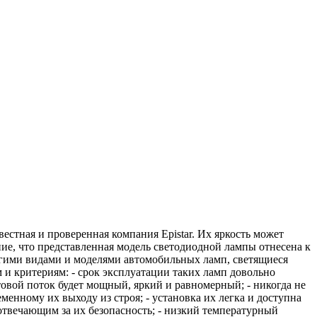
стная и проверенная компания Epistar. Их яркость может
ние, что представленная модель светодиодной лампы отнесена к
ругими видами и моделями автомобильных ламп, светящиеся
 и критериям: - срок эксплуатации таких ламп довольно
овой поток будет мощный, яркий и равномерный; - никогда не
менному их выходу из строя; - установка их легка и доступна
 отвечающим за их безопасность; - низкий температурный