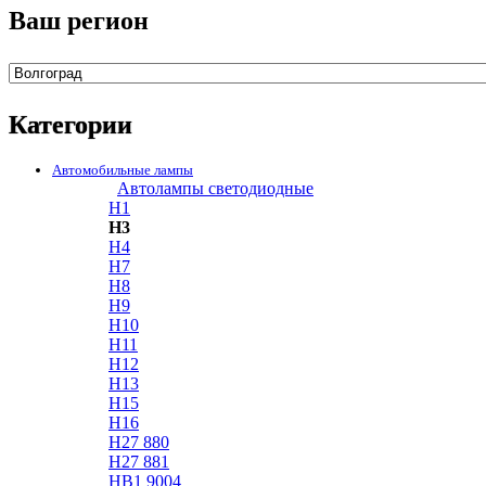
Ваш регион
Категории
Автомобильные лампы
Автолампы светодиодные
H1
H3
H4
H7
H8
H9
H10
H11
H12
H13
H15
H16
H27 880
H27 881
HB1 9004