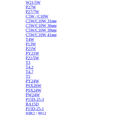
W21/5W
P27W
P27/7W
C5W / C10W
C5W/C10W 31мм
C5W/C10W 36мм
C5W/C10W 39мм
C5W/C10W 41мм
T4W
P13W
P21W
PY21W
P21/5W
T3
T4.2
T4.7
T5
PY24W
PSX26W
PSX24W
PW24W
P15D-25-3
BA15D
P15D-25-1
HIR2 / 9012