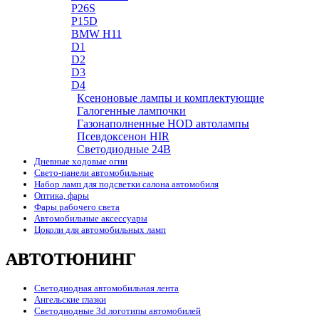
P26S
P15D
BMW H11
D1
D2
D3
D4
Ксеноновые лампы и комплектующие
Галогенные лампочки
Газонаполненные HOD автолампы
Псевдоксенон HIR
Cветодиодные 24B
Дневные ходовые огни
Свето-панели автомобильные
Набор ламп для подсветки салона автомобиля
Оптика, фары
Фары рабочего света
Автомобильные аксессуары
Цоколи для автомобильных ламп
АВТОТЮНИНГ
Светодиодная автомобильная лента
Ангельские глазки
Светодиодные 3d логотипы автомобилей