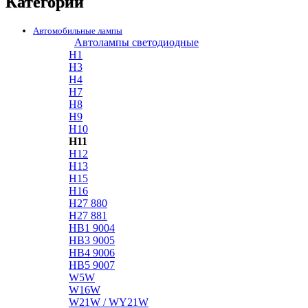
Категории
Автомобильные лампы
Автолампы светодиодные
H1
H3
H4
H7
H8
H9
H10
H11
H12
H13
H15
H16
H27 880
H27 881
HB1 9004
HB3 9005
HB4 9006
HB5 9007
W5W
W16W
W21W / WY21W