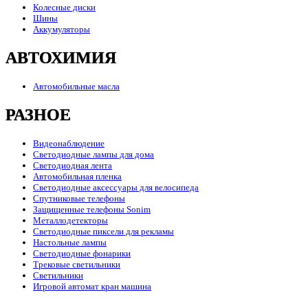
Колесные диски
Шины
Аккумуляторы
АВТОХИМИЯ
Автомобильные масла
РАЗНОЕ
Видеонаблюдение
Светодиодные лампы для дома
Светодиодная лента
Автомобильная пленка
Светодиодные аксессуары для велосипеда
Спутниковые телефоны
Защищенные телефоны Sonim
Металлодетекторы
Светодиодные пиксели для рекламы
Настольные лампы
Светодиодные фонарики
Трековые светильники
Светильники
Игровой автомат кран машина