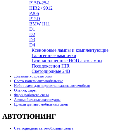
P15D-25-1
HIR2 / 9012
P26S
P15D
BMW H11
D1
D2
D3
D4
Ксеноновые лампы и комплектующие
Галогенные лампочки
Газонаполненные HOD автолампы
Псевдоксенон HIR
Cветодиодные 24B
Дневные ходовые огни
Свето-панели автомобильные
Набор ламп для подсветки салона автомобиля
Оптика, фары
Фары рабочего света
Автомобильные аксессуары
Цоколи для автомобильных ламп
АВТОТЮНИНГ
Светодиодная автомобильная лента