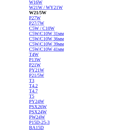
W16W
W21W / WY21W
W21/5W
P27W
P27/7W
C5W / C10W
C5W/C10W 31мм
C5W/C10W 36мм
C5W/C10W 39мм
C5W/C10W 41мм
T4W
P13W
P21W
PY21W
P21/5W
T3
T4.2
T4.7
T5
PY24W
PSX26W
PSX24W
PW24W
P15D-25-3
BA15D