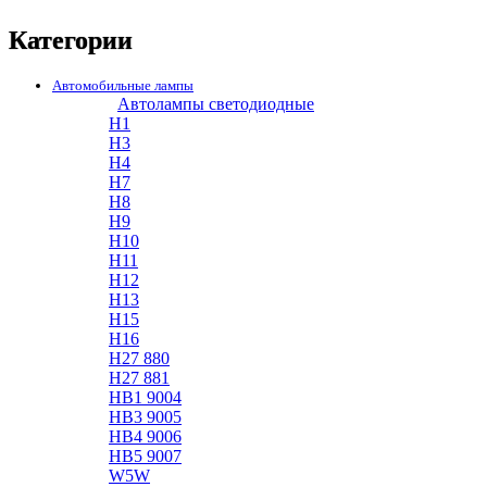
Категории
Автомобильные лампы
Автолампы светодиодные
H1
H3
H4
H7
H8
H9
H10
H11
H12
H13
H15
H16
H27 880
H27 881
HB1 9004
HB3 9005
HB4 9006
HB5 9007
W5W