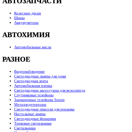
АВТОЗАПЧАСТИ
Колесные диски
Шины
Аккумуляторы
АВТОХИМИЯ
Автомобильные масла
РАЗНОЕ
Видеонаблюдение
Светодиодные лампы для дома
Светодиодная лента
Автомобильная пленка
Светодиодные аксессуары для велосипеда
Спутниковые телефоны
Защищенные телефоны Sonim
Металлодетекторы
Светодиодные пиксели для рекламы
Настольные лампы
Светодиодные фонарики
Трековые светильники
Светильники