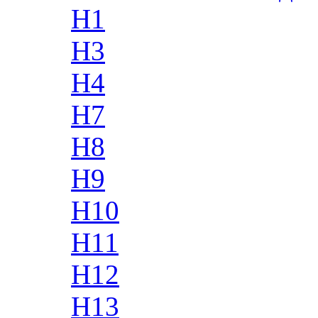
H1
H3
H4
H7
H8
H9
H10
H11
H12
H13