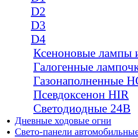
D2
D3
D4
Ксеноновые лампы 
Галогенные лампоч
Газонаполненные H
Псевдоксенон HIR
Cветодиодные 24B
Дневные ходовые огни
Свето-панели автомобильны