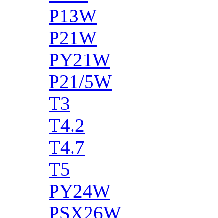
P13W
P21W
PY21W
P21/5W
T3
T4.2
T4.7
T5
PY24W
PSX26W