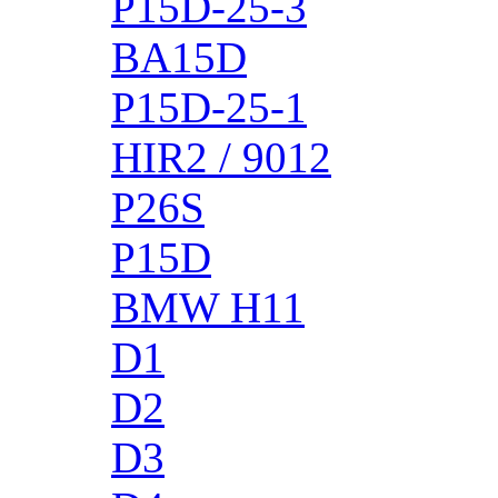
P15D-25-3
BA15D
P15D-25-1
HIR2 / 9012
P26S
P15D
BMW H11
D1
D2
D3