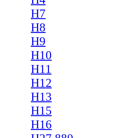
H7
H8
H9
H10
H11
H12
H13
H15
H16