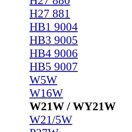
H27 880
H27 881
HB1 9004
HB3 9005
HB4 9006
HB5 9007
W5W
W16W
W21W / WY21W
W21/5W