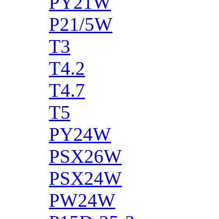
PY21W
P21/5W
T3
T4.2
T4.7
T5
PY24W
PSX26W
PSX24W
PW24W