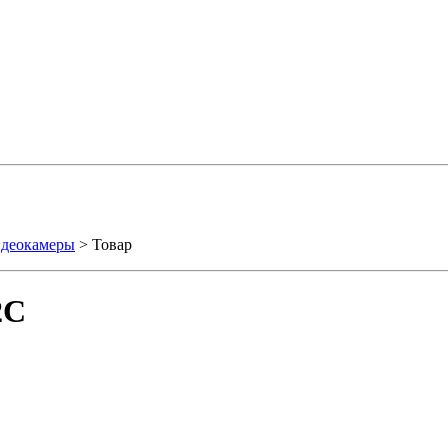
идеокамеры
> Товар
2C