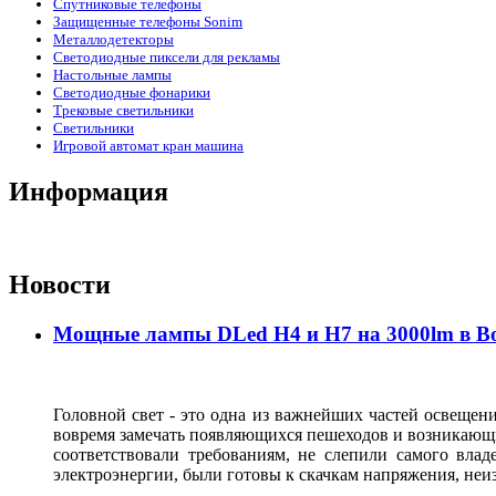
Спутниковые телефоны
Защищенные телефоны Sonim
Металлодетекторы
Светодиодные пиксели для рекламы
Настольные лампы
Светодиодные фонарики
Трековые светильники
Светильники
Игровой автомат кран машина
Информация
Новости
Мощные лампы DLed H4 и H7 на 3000lm в В
Головной свет - это одна из важнейших частей освещени
вовремя замечать появляющихся пешеходов и возникающи
соответствовали требованиям, не слепили самого влад
электроэнергии, были готовы к скачкам напряжения, неи