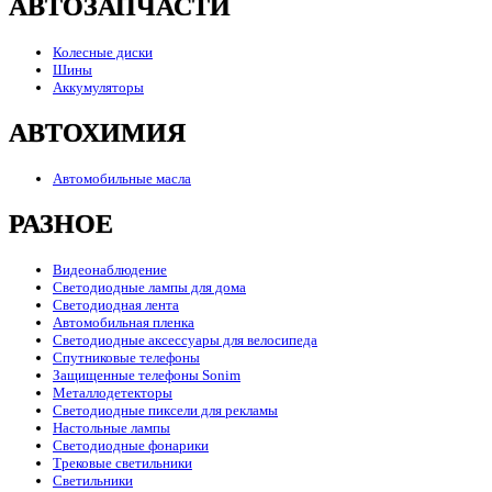
АВТОЗАПЧАСТИ
Колесные диски
Шины
Аккумуляторы
АВТОХИМИЯ
Автомобильные масла
РАЗНОЕ
Видеонаблюдение
Светодиодные лампы для дома
Светодиодная лента
Автомобильная пленка
Светодиодные аксессуары для велосипеда
Спутниковые телефоны
Защищенные телефоны Sonim
Металлодетекторы
Светодиодные пиксели для рекламы
Настольные лампы
Светодиодные фонарики
Трековые светильники
Светильники