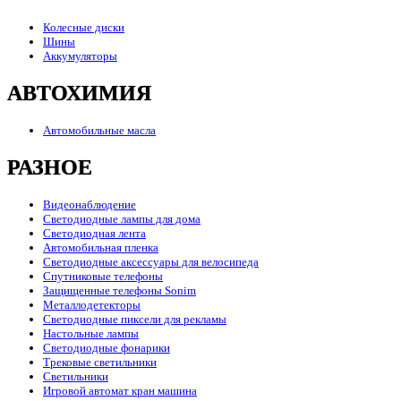
Колесные диски
Шины
Аккумуляторы
АВТОХИМИЯ
Автомобильные масла
РАЗНОЕ
Видеонаблюдение
Светодиодные лампы для дома
Светодиодная лента
Автомобильная пленка
Светодиодные аксессуары для велосипеда
Спутниковые телефоны
Защищенные телефоны Sonim
Металлодетекторы
Светодиодные пиксели для рекламы
Настольные лампы
Светодиодные фонарики
Трековые светильники
Светильники
Игровой автомат кран машина