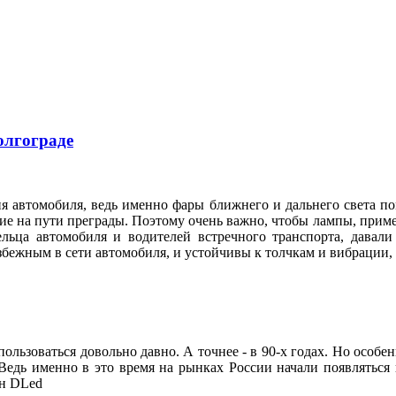
олгограде
я автомобиля, ведь именно фары ближнего и дальнего света по
е на пути преграды. Поэтому очень важно, чтобы лампы, приме
ельца автомобиля и водителей встречного транспорта, давал
збежным в сети автомобиля, и устойчивы к толчкам и вибрации
ользоваться довольно давно. А точнее - в 90-х годах. Но особе
Ведь именно в это время на рынках России начали появляться
он DLed