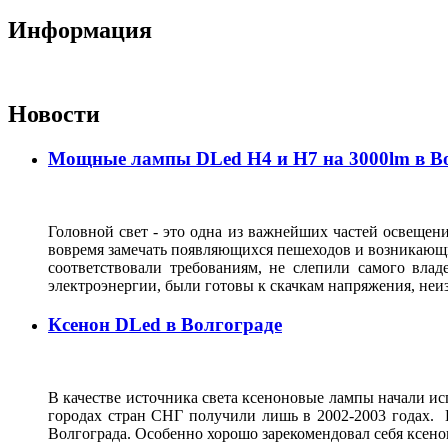
Информация
Новости
Мощные лампы DLed H4 и H7 на 3000lm в В
Головной свет - это одна из важнейших частей освещени
вовремя замечать появляющихся пешеходов и возникающи
соответствовали требованиям, не слепили самого влад
электроэнергии, были готовы к скачкам напряжения, неи
Ксенон DLed в Волгограде
В качестве источника света ксеноновые лампы начали исп
городах стран СНГ получили лишь в 2002-2003 годах. 
Волгограда. Особенно хорошо зарекомендовал себя ксен