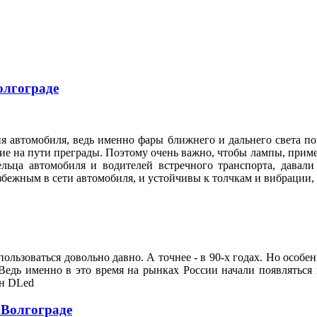
олгограде
я автомобиля, ведь именно фары ближнего и дальнего света по
е на пути преграды. Поэтому очень важно, чтобы лампы, приме
ельца автомобиля и водителей встречного транспорта, давал
збежным в сети автомобиля, и устойчивы к толчкам и вибрации
ользоваться довольно давно. А точнее - в 90-х годах. Но особе
Ведь именно в это время на рынках России начали появляться
он DLed
 Волгограде