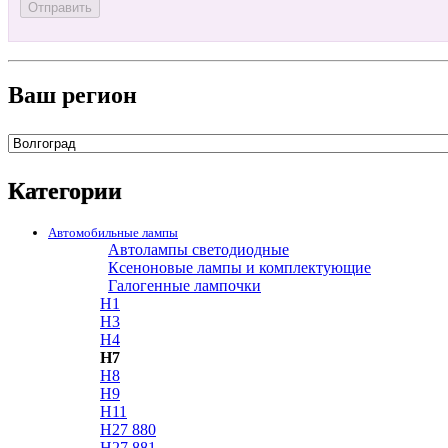
Ваш регион
Категории
Автомобильные лампы
Автолампы светодиодные
Ксеноновые лампы и комплектующие
Галогенные лампочки
H1
H3
H4
H7
H8
H9
H11
H27 880
H27 881