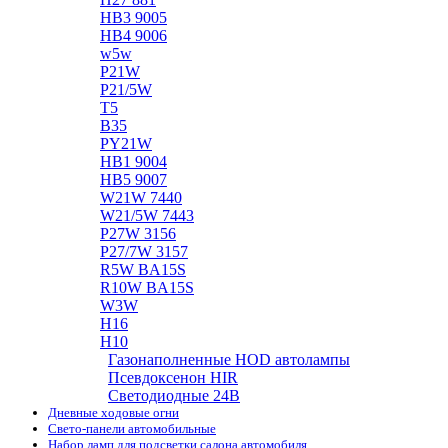
HB3 9005
HB4 9006
w5w
P21W
P21/5W
T5
B35
PY21W
HB1 9004
HB5 9007
W21W 7440
W21/5W 7443
P27W 3156
P27/7W 3157
R5W BA15S
R10W BA15S
W3W
H16
H10
Газонаполненные HOD автолампы
Псевдоксенон HIR
Cветодиодные 24B
Дневные ходовые огни
Свето-панели автомобильные
Набор ламп для подсветки салона автомобиля