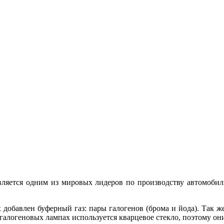
ds) является одним из мировых лидеров по производству автомоб
 добавлен буферный газ: пары галогенов (брома и йода). Так ж
 галогеновых лампах используется кварцевое стекло, поэтому о