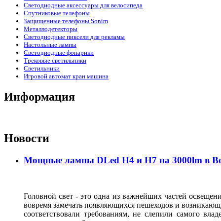
Светодиодные аксессуары для велосипеда
Спутниковые телефоны
Защищенные телефоны Sonim
Металлодетекторы
Светодиодные пиксели для рекламы
Настольные лампы
Светодиодные фонарики
Трековые светильники
Светильники
Игровой автомат кран машина
Информация
Новости
Мощные лампы DLed H4 и H7 на 3000lm в В
Головной свет - это одна из важнейших частей освещени
вовремя замечать появляющихся пешеходов и возникающи
соответствовали требованиям, не слепили самого влад