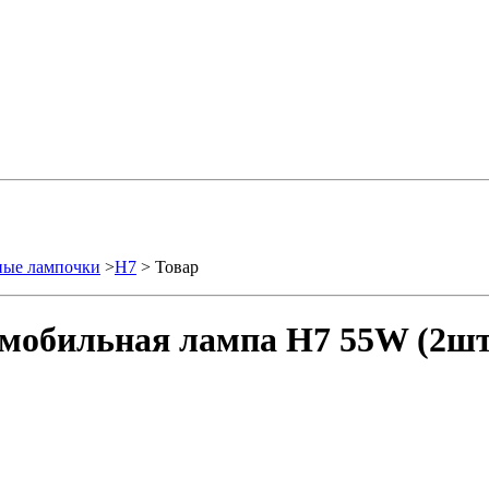
ные лампочки
>
H7
> Товар
томобильная лампа H7 55W (2шт