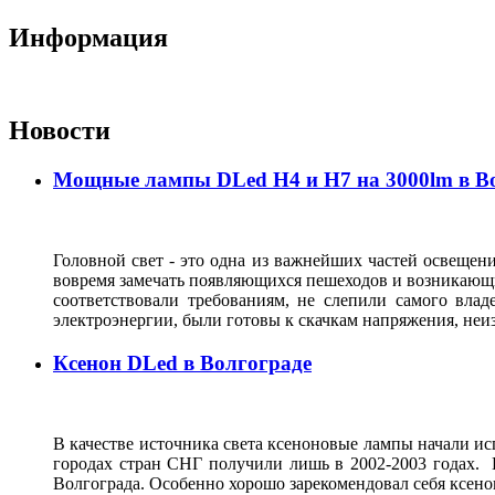
Информация
Новости
Мощные лампы DLed H4 и H7 на 3000lm в В
Головной свет - это одна из важнейших частей освещени
вовремя замечать появляющихся пешеходов и возникающи
соответствовали требованиям, не слепили самого влад
электроэнергии, были готовы к скачкам напряжения, неи
Ксенон DLed в Волгограде
В качестве источника света ксеноновые лампы начали исп
городах стран СНГ получили лишь в 2002-2003 годах. 
Волгограда. Особенно хорошо зарекомендовал себя ксен