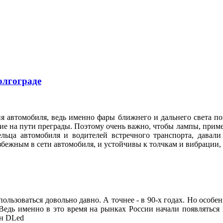
олгограде
я автомобиля, ведь именно фары ближнего и дальнего света по
е на пути преграды. Поэтому очень важно, чтобы лампы, приме
ельца автомобиля и водителей встречного транспорта, давал
збежным в сети автомобиля, и устойчивы к толчкам и вибрации
ользоваться довольно давно. А точнее - в 90-х годах. Но особе
Ведь именно в это время на рынках России начали появляться
он DLed