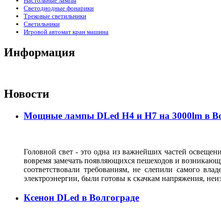
Настольные лампы
Светодиодные фонарики
Трековые светильники
Светильники
Игровой автомат кран машина
Информация
Новости
Мощные лампы DLed H4 и H7 на 3000lm в В
Головной свет - это одна из важнейших частей освещени
вовремя замечать появляющихся пешеходов и возникающи
соответствовали требованиям, не слепили самого влад
электроэнергии, были готовы к скачкам напряжения, неи
Ксенон DLed в Волгограде