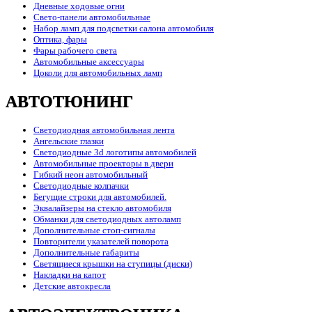
Дневные ходовые огни
Свето-панели автомобильные
Набор ламп для подсветки салона автомобиля
Оптика, фары
Фары рабочего света
Автомобильные аксессуары
Цоколи для автомобильных ламп
АВТОТЮНИНГ
Светодиодная автомобильная лента
Ангельские глазки
Светодиодные 3d логотипы автомобилей
Автомобильные проекторы в двери
Гибкий неон автомобильный
Светодиодные колпачки
Бегущие строки для автомобилей.
Эквалайзеры на стекло автомобиля
Обманки для светодиодных автоламп
Дополнительные стоп-сигналы
Повторители указателей поворота
Дополнительные габариты
Светящиеся крышки на ступицы (диски)
Накладки на капот
Детские автокресла