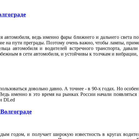
олгограде
я автомобиля, ведь именно фары ближнего и дальнего света по
е на пути преграды. Поэтому очень важно, чтобы лампы, приме
ельца автомобиля и водителей встречного транспорта, давал
збежным в сети автомобиля, и устойчивы к толчкам и вибрации
ользоваться довольно давно. А точнее - в 90-х годах. Но особе
Ведь именно в это время на рынках России начали появляться
он DLed
 Волгограде
ждым годом, и получает широкую известность в кругах водите