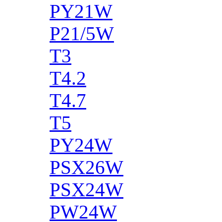
PY21W
P21/5W
T3
T4.2
T4.7
T5
PY24W
PSX26W
PSX24W
PW24W