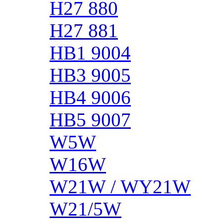
H27 880
H27 881
HB1 9004
HB3 9005
HB4 9006
HB5 9007
W5W
W16W
W21W / WY21W
W21/5W