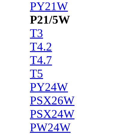
PY21W
P21/5W
T3
T4.2
T4.7
T5
PY24W
PSX26W
PSX24W
PW24W