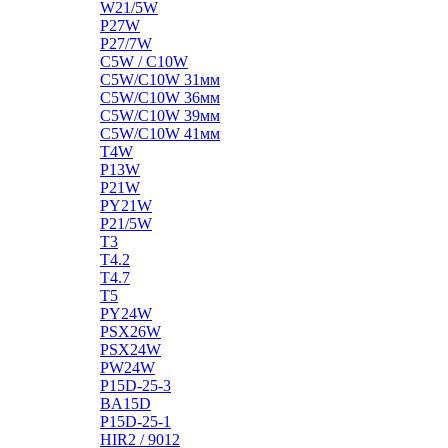
W21/5W
P27W
P27/7W
C5W / C10W
C5W/C10W 31мм
C5W/C10W 36мм
C5W/C10W 39мм
C5W/C10W 41мм
T4W
P13W
P21W
PY21W
P21/5W
T3
T4.2
T4.7
T5
PY24W
PSX26W
PSX24W
PW24W
P15D-25-3
BA15D
P15D-25-1
HIR2 / 9012