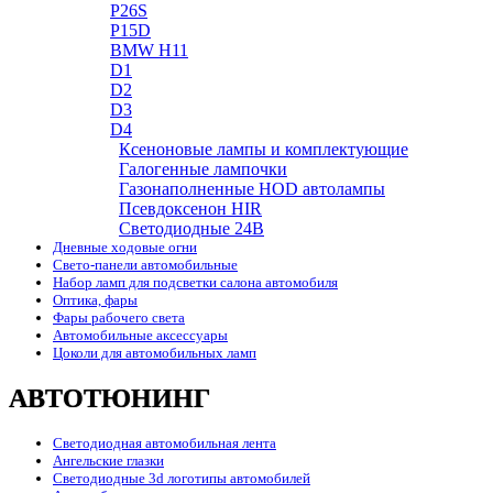
P26S
P15D
BMW H11
D1
D2
D3
D4
Ксеноновые лампы и комплектующие
Галогенные лампочки
Газонаполненные HOD автолампы
Псевдоксенон HIR
Cветодиодные 24B
Дневные ходовые огни
Свето-панели автомобильные
Набор ламп для подсветки салона автомобиля
Оптика, фары
Фары рабочего света
Автомобильные аксессуары
Цоколи для автомобильных ламп
АВТОТЮНИНГ
Светодиодная автомобильная лента
Ангельские глазки
Светодиодные 3d логотипы автомобилей