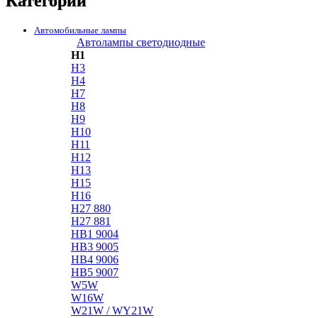
Категории
Автомобильные лампы
Автолампы светодиодные
H1
H3
H4
H7
H8
H9
H10
H11
H12
H13
H15
H16
H27 880
H27 881
HB1 9004
HB3 9005
HB4 9006
HB5 9007
W5W
W16W
W21W / WY21W